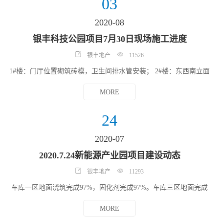
03
楼：13层办公区吊顶龙骨安装，10层楼梯间墙面抹灰施工，3层墙面
顶棚腻子施工； 13#楼：8层精装墙面腻子施工，16层卫生间墙面抹
2020-08
灰施工，13层办公区域吊顶龙骨安装；16、15、14、10层空调管新
风管道安装及打压；12层喷淋管道安装； 14#楼：A区东南立面幕墙
银丰科技公园项目7月30日现场施工进度
龙骨焊接，2层地面垫层浇筑，24层走廊墙面抹灰施工，18层卫生间
墙面挂网及烟道龙骨安装，13层精装墙面腻子施工，10层楼梯间墙
银丰地产
11526
面抹灰及走廊墙面抹灰施工，9层墙面冲筋，6层走廊墙面抹灰施
工，B区24层精装吊顶安装，13层精装墙面腻子施工，8层走廊墙面
1#楼：门厅位置砌筑砖模，卫生间排水管安装； 2#楼：东西南立面
抹灰。13#楼7层卫生间吊顶内电气配管;12#楼17层消防喷淋管道安
幕墙次龙骨安装，1层夹层内墙抹灰施工，2、3层； 3#楼：东西立面
装。
幕墙次龙骨安装； 4#楼：东南北西立面幕墙龙骨安装； 5#楼：南北
MORE
西立面幕墙岩棉安装，东西立面幕墙石材安装，夹层内墙抹灰，1层
内墙抹灰施工；卫生间给水管放设及抹槽；3、4层电气桥架安装，
北立面岩棉锚钉； 6#楼：东南北面立面幕墙龙骨安装，1、2、3、4
24
层内墙抹灰施工，四立面幕墙次龙骨安装； 7#楼：西南、北立面幕
墙龙骨安装； 8#楼：东、南立面幕墙副框补焊，夹层房间内墙抹灰
2020-07
施工；3层排水管道安装、电气桥架安装，4层石膏找平腻子施工，
西北副框安装，卫生间排水管安装，竖井内桥架安装，2层石膏找
2020.7.24新能源产业园项目建设动态
平、3层石膏找平腻子施工； 9#楼：竖井内桥架安装； 11#楼：南立
面幕墙放线，埋板剔凿； 12#楼：10层精装墙面抹灰，16层精装腻子
银丰地产
11293
粉刷，13、14、15层消防喷淋管道安装，东西立面幕墙龙骨安装，
空调主管道焊接，十七层新风管道安装； 13#楼：13层楼道墙面抹
车库一区地面浇筑完成97%，固化剂完成97%。车库三区地面完成
灰，9层楼梯墙面施工，12层东楼梯腻子施工、空调水管安装、16层
96%，车库二区地面施工完成55%;多层地面施工完成，多层一批次
吊顶内电气配管、15层西电气竖井内桥架安装、13、14层消防喷淋
二批次及楼梯踏步施工完成96%，高层2#楼梯间抹灰施工完成，楼梯
MORE
管道安装、电气桥架安装，13层给水管道安装； 14#楼：A区7、
踏步完成94%。配电室地面完成，消防控制室、消防泵房、生活泵