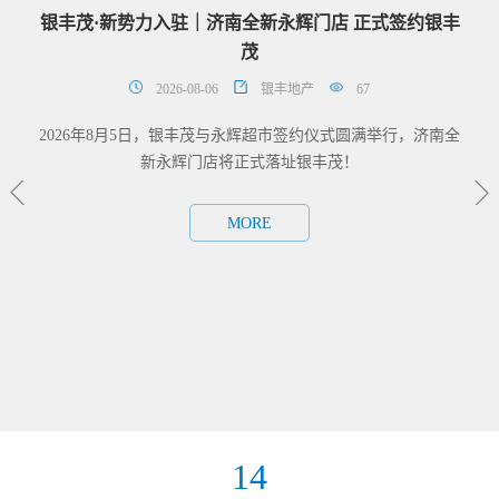
银丰茂·新势力入驻｜济南全新永辉门店 正式签约银丰
战酷
茂
2026-08-06
银丰地产
67
2026年8月5日，银丰茂与永辉超市签约仪式圆满举行，济南全
新永辉门店将正式落址银丰茂！
MORE
要时
造精
高品
14