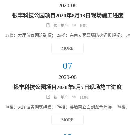
2020-08
银丰科技公园项目2020年8月13日现场施工进度
银丰地产
10834
1#楼：大厅位置砌筑砖模； 2#楼：东南立面幕墙防火铝板焊接； 3#
楼：东南立面幕墙岩棉施工； 4#楼：门厅位置砌筑砖模；南北立面
幕墙副龙骨焊接； 5#楼：南北立面幕墙石材安装； 6#楼：东南北立
MORE
面幕墙岩棉安装； 7#楼：7层精装墙面石膏施工；东西北立面幕墙岩
棉施工，2层精装墙面石膏施工； 8#楼：1层墙面顶棚腻子施工 10#
楼：2、3层墙面抹灰； 11#楼：2、3层墙面抹灰；西南立面幕墙龙骨
07
安装，4、5层内墙抹灰施工； 12#楼：8层东楼梯间墙面抹灰施工，
13层楼梯口墙面抹灰施工，14、15层卫生间抹灰施工；东西立面幕
2020-08
墙龙骨焊接；空调新风管道安装；15、16层吊顶内电气配管 13#楼：
一层管井内给水管道安装；南北立面幕墙龙骨焊接； 14#楼：A区4
银丰科技公园项目2020年8月7日现场施工进度
层卫生间墙面抹灰施工，11层墙面腻子施工及卫生间墙面挂网，14
层电梯厅方钢焊接，19层吊顶龙骨安装，20层卫生间墙面挂网，B区
银丰地产
11381
4层卫生间墙面抹灰施工，5层走廊墙面抹灰施工；10区车库剩余防
水保护层浇筑；14#楼7、8、18、19层喷淋管道安装；22层排油烟管
1#楼：大厅位置砌筑砖模； 2#楼：幕墙南立面副龙骨焊接； 3#楼：
道安装；走廊吊顶内电气配管。
幕墙南立面幕墙窗副框安装打胶； 4#楼：西北立面幕墙次龙骨安
装； 5#楼：南北立面幕墙石材安装； 6#楼：南立面幕墙龙骨补焊，
MORE
1、夹层墙面抹灰施工，2层墙面顶棚腻子施工； 7#楼：北立面幕墙
次龙骨安装； 8#楼：东北立面幕墙副框焊接，东立面准备安装石
材，1层夹层墙面顶棚腻子施工； 11#楼：4、5层墙面抹灰； 12#