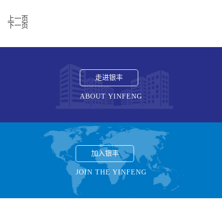
12、15、18、22层精装龙骨安装施工，12层墙面施工，13层楼梯口
房、中水泵房抹灰完成，多层卫生间墙砖26#、3#、10#、19#完成，
及18层走廊墙面抹灰施工；B区9层精装龙骨施工，11层走廊墙面抹
3#5#正在施工,高层电梯井道及多层批次井道移交完成，高层楼梯间
上一页
灰施工，12层精装烟道龙骨施工，15层精装墙面吊顶安装及墙面冲
保温玻化微珠完成，南侧山体挡土墙破除施工完成，锚杆钻孔完成
下一页
筋。24层地暖管道铺设、20层电气配管、19层电气配管疏通穿绳、
64%，注浆完成38%.
10、14、16、17层消防喷淋安装，7层排水管包封，二层电气配管及
电气配管疏通穿绳，三层走廊桥架安装，排油烟管道安装，19、
20、21、22层地暖管道安装。 车库： 7区车库负二层砌体施工、11
区车库楼梯模板支设、钢筋绑扎模板支设，13区车库墙柱模板支
设、16区车库防水保护层浇筑、19区车库负一层混凝土浇筑
走进银丰
ABOUT YINFENG
加入银丰
JOIN THE YINFENG