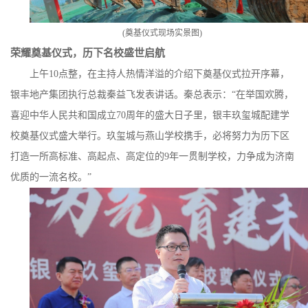
(
奠基仪式现场实景图
)
荣耀奠基仪式，历下名校盛世启航
上午
10
点整，在主持人热情洋溢的介绍下奠基仪式拉开序幕，
银丰地产集团执行总裁秦益飞发表讲话。秦总表示：“在举国欢腾，
喜迎中华人民共和国成立
70
周年的盛大日子里，银丰玖玺城配建学
校奠基仪式盛大举行。玖玺城与燕山学校携手，必将努力为历下区
打造一所高标准、高起点、高定位的
9
年一贯制学校，力争成为济南
优质的一流名校。”