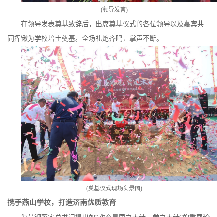
(
领导发言
)
在领导发表奠基致辞后，出席奠基仪式的各位领导以及嘉宾共
同挥锹为学校培土奠基。全场礼炮齐鸣，掌声不断。
(
奠基仪式现场实景图
)
携手燕山学校，打造济南优质教育