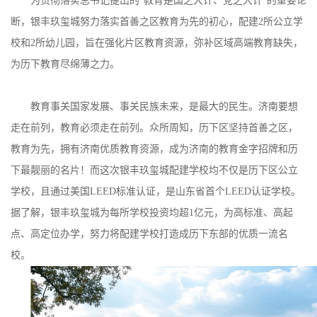
为贯彻落实总书记提出的
“
教育是国之大计、党之大计
”
的重要论
断，银丰玖玺城努力落实首善之区教育为先的初心，配建
2
所公立学
校和
2
所幼儿园，旨在强化片区教育资源，弥补区域高端教育缺失，
为历下教育尽绵薄之力。
教育事关国家发展、事关民族未来，是最大的民生。济南要想
走在前列，教育必须走在前列。
众所周知，
历下区坚持首善之区，
教育为先，拥有济南优质教育资源，成为济南的教育金字招牌和历
下最靓丽的名片！
而这次银丰玖玺城配建学校均不仅是历下区公立
学校，且通过美国
LEED
标准认证，是山东省首个
LEED
认证学校。
据了解，银丰玖玺城为每所学校投资均超
1
亿元，
为高标准、高起
点、高定位办学，努力将配建学校打造成历下东部的优质一流名
校。