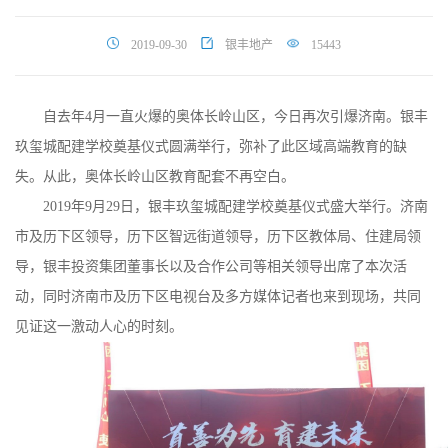
2019-09-30
银丰地产
15443
自去年
4
月一直火爆的奥体长岭山区，今日再次引爆济南。银丰
玖玺城配建学校奠基仪式圆满举行，弥补了此区域高端教育的缺
失。从此，奥体长岭山区教育配套不再空白。
2019
年
9
月
29
日，银丰玖玺城配建学校奠基仪式盛大举行。济南
市及历下区领导，历下区智远街道领导，历下区教体局、住建局领
导，银丰投资集团董事长以及合作公司等相关领导出席了本次活
动，同时济南市及历下区电视台及多方媒体记者也来到现场，共同
见证这一激动人心的时刻。