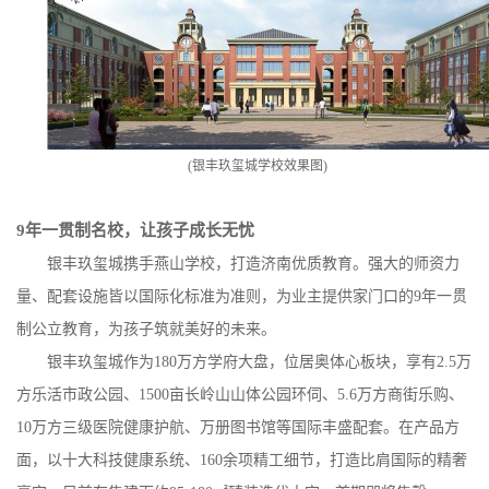
(
银丰玖玺城学校效果图
)
9
年一贯制名校，让孩子成长无忧
银丰玖玺城携手燕山学校，打造济南优质教育。强大的师资力
量、配套设施皆以国际化标准为准则，为业主提供家门口的
9
年一贯
制公立教育，为孩子筑就美好的未来。
银丰玖玺城作为
180
万方学府大盘，位居奥体心板块，享有
2.5
万
方乐活市政公园、
1500
亩长岭山山体公园环伺、
5.6
万方商街乐购、
10
万方三级医院健康护航、万册图书馆等国际丰盛配套。在产品方
面，以十大科技健康系统、
160
余项精工细节，打造比肩国际的精奢