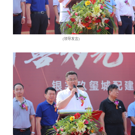
(
领导发言
)