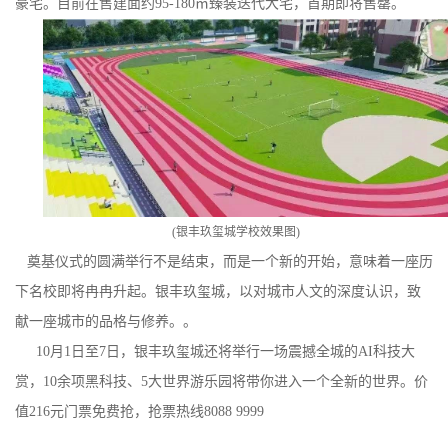
豪宅。目前在售建面约
95-180
㎡臻装迭代大宅，首期即将售罄。
(
银丰玖玺城学校效果图
)
奠基仪式的圆满举行不是结束，而是一个新的开始，意味着一座历
下名校即将冉冉升起。银丰玖玺城，以对城市人文的深度认识，致
献一座城市的品格与修养。。
10
月
1
日至
7
日，银丰玖玺城还将举行一场震撼全城的
AI
科技大
赏，
10
余项黑科技、
5
大世界游乐园将带你进入一个全新的世界。价
值
216
元门票免费抢，抢票热线
8088 9999