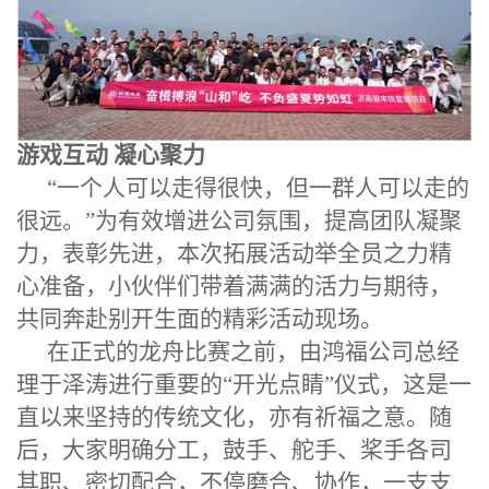
游戏互动 凝心聚力
“
一个人可以走得很快，但一群人可以走的
很远。
”
为有效增进公司氛围，提高团队凝聚
力，
表彰先进，
本次拓展活动
举全员之力精
心准备
，小伙伴们带着满满的活力与期待，
共同奔赴别开生面的精彩活动现场。
在正式的龙舟比赛之前，由鸿福公司总经
理
于泽涛
进行重要的“开光点睛”
仪式
，
这是
一
直以来坚持的传统文化，亦有祈福之意。
随
后，
大家明确分工，鼓手、舵手、桨手各司
其职、密切配合，不停磨合、协作，一支支