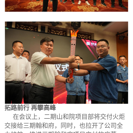
拓路前行 再攀高峰
在会议上
，
二期山和院项目部将交付火炬
交接给三期翰和府，同时，也拉开了公司全