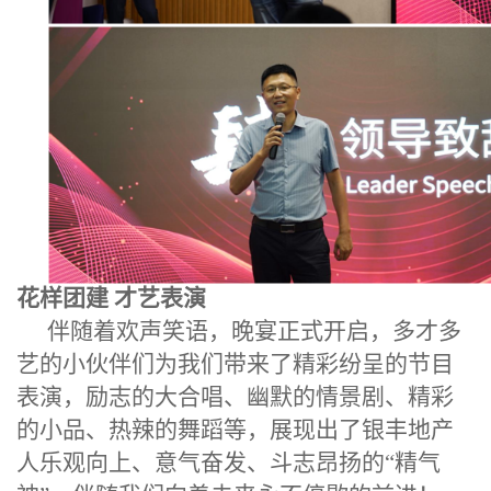
花样团建 才艺表演
伴随着欢声笑语，晚宴正式开启，多才多
艺的小伙伴们为我们带来了精彩纷呈的节目
表演，
励志的
大合唱
、
幽默的情景剧、精彩
的小品、热辣的舞蹈
等，展现出了银丰地产
人乐观向上、意气奋发、斗志昂扬的
“
精气