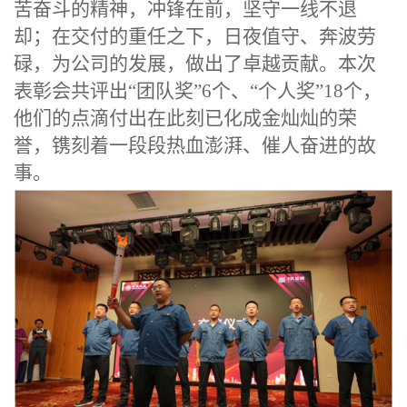
苦奋斗的精神，冲锋在前，坚守一线不退
却；在交付的重任之下，日夜值守、奔波劳
碌，为公司的发展，做出了卓越贡献。本次
表彰会共评出
“
团队奖
”6
个、
“
个人奖
”18
个，
他们的点滴付出在此刻已化成金灿灿的荣
誉，镌刻着一段段热血澎湃、催人奋进的故
事。