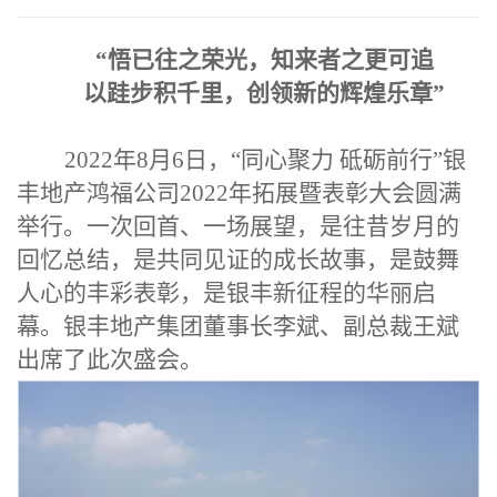
“
悟已往之荣光，知来者之更可追
以跬步积千里，创领新的辉煌乐章
”
2022
年
8
月
6
日，
“
同心聚力 砥砺前行
”
银
丰地产鸿福公司
2022
年拓展暨表彰大会圆满
举行。一次回首、一场展望，是往昔岁月的
回忆总结，是共同见证的成长故事，是鼓舞
人心的丰彩表彰，是银丰新征程的华丽启
幕。
银丰
地产集团
董事长李斌、副总裁王斌
出席了
此次盛会。