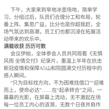
下午，大家来到旱地冰壶场地，简单学
习、分组过后，队员们合理分工和布局，轮
番上阵、集思广益，比分也是你超我赶，全
场气氛达到高潮，员工们也都沉浸在拓展活
动带来的欢乐中。
满载收获 历历可数
会议伊始，全体参会人员共同观看
《
无惧
风雨 全情交付
》
纪录片
，
重温上半年在抗击
新冠疫情和保障A5山和院圆满交付历程中的
感人瞬间
。
“
只为目标找方向，不为困难找借口
”“
迎难
而上，使命必达
”……
在
“
起承转合
”
之间，一
幕幕的光影，在屏幕上流动，无不激起在场
每一位员工内心的涟漪，
无数个日夜
并肩作