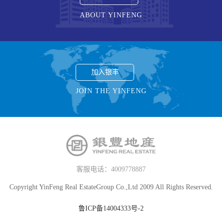
ABOUT YINFENG
加入银丰
JOIN THE YINFENG
客服电话：4009778887
Copyright YinFeng Real EstateGroup Co.,Ltd 2009 All Rights Reserved.
鲁ICP备14004333号-2