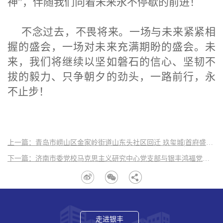
神
”
，伴随我们向着未来永不停歇的前进！
不念过去，不畏将来。一场与未来紧紧相
握的盛会，一场对未来充满期盼的盛会。未
来，
我们
将继续以坚如磐石的信心、坚韧不
拔的毅力、只争朝夕的劲头，一路前行，永
不止步！
上一篇：青岛市崂山区金家岭街道山东头社区回迁 玖玺城|首府盛大交付
下一篇：济南市委党校马克思主义研究中心党支部与银丰鸿福党支部联合开展“深入交流促发展、双联共建共成长”党建活动
走进银丰