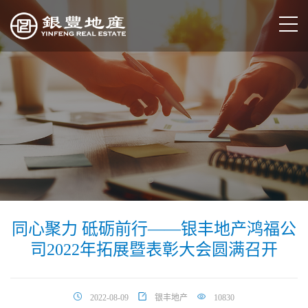
同心聚力 砥砺前行——银丰地产鸿福公
司2022年拓展暨表彰大会圆满召开
2022-08-09
银丰地产
10830