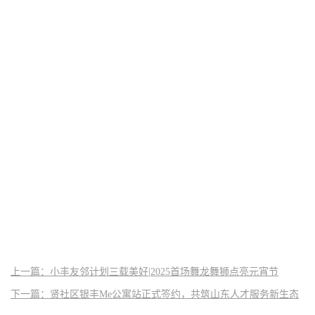
上一篇：小丰友邻计划三载美好|2025首场舞龙舞狮点亮元宵节
下一篇：贤社区银丰Me公寓站正式签约，共筑山东人才服务新生态